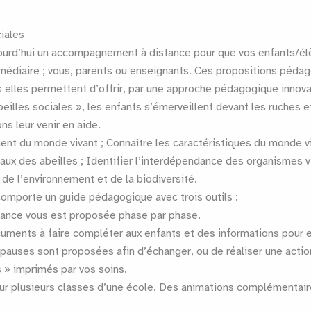
ciales
urd’hui un accompagnement à distance pour que vos enfants/élève
médiaire ; vous, parents ou enseignants. Ces propositions pédag
is elles permettent d’offrir, par une approche pédagogique innova
beilles sociales », les enfants s’émerveillent devant les ruches e
s leur venir en aide.
ent du monde vivant ; Connaître les caractéristiques du monde viva
aux des abeilles ; Identifier l’interdépendance des organismes viv
de l’environnement et de la biodiversité.
 comporte un guide pédagogique avec trois outils :
éance vous est proposée phase par phase.
ments à faire compléter aux enfants et des informations pour e
s pauses sont proposées afin d’échanger, ou de réaliser une ac
» imprimés par vos soins.
r plusieurs classes d’une école. Des animations complémentaire