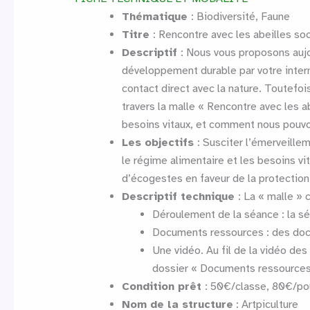
Thématique
: Biodiversité, Faune
Titre
: Rencontre avec les abeilles so
Descriptif
: Nous vous proposons aujo
développement durable par votre inter
contact direct avec la nature. Toutefo
travers la malle « Rencontre avec les a
besoins vitaux, et comment nous pouvon
Les objectifs
: Susciter l’émerveillem
le régime alimentaire et les besoins vit
d’écogestes en faveur de la protection 
Descriptif technique
: La « malle »
Déroulement de la séance : la s
Documents ressources : des docu
Une vidéo. Au fil de la vidéo de
dossier « Documents ressources 
Condition prêt
: 50€/classe, 80€/pou
Nom de la structure
: Artpiculture