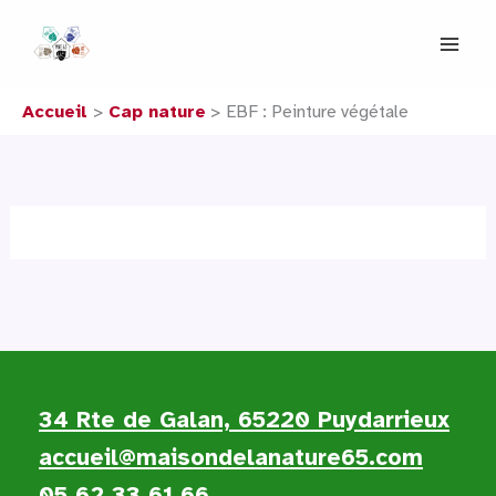
Aller
au
contenu
Accueil
Cap nature
EBF : Peinture végétale
34 Rte de Galan, 65220 Puydarrieux
accueil@maisondelanature65.com
05 62 33 61 66